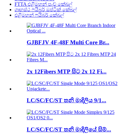
FTTA එළිමහන් පැච් කේබල්
ගෘහස්ථ ෆයිබර් ඔප්ටික් කේබල්
එළිමහන් ෆයිබර් කේබල්
GJBFJV 4F-48F Multi Core Br...
2x 12Fibers MTP සිට 2x 12 Fi...
LC/SC/FC/ST තනි මාදිලිය 9/1...
LC/SC/FC/ST තනි මාදිලියේ සිම්...