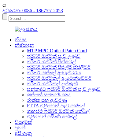
ය
දුරකථන: 0086 - 18675512053
නිවස
නිෂ්පාදන
MTP MPO Optical Patch Cord
ෆයිබර් ඔප්ටික් පැච් ලණුව
ෆයිබර් ඔප්ටික් පිග්ටේල්
ෆයිබර් ඔප්ටික් පීඑල්සී ස්ප්ලිටර්
ෆයිබර් කේබල් ඇඩැප්ටරය
ෆයිබර් ඔප්ටිකල් ඇටෙන්වේටර්
ෆයිබර් ඔප්ටිකල් ලූප්බැක්
සන්නද්ධ ෆයිබර් ඔප්ටික් පැච් ලණුව
ඉක්මන් සම්බන්ධකය
රාක්ක සහ ආවරණ
FTTA එළිමහන් පැච් කේබල්
ගෘහස්ථ ෆයිබර් ඔප්ටික් කේබල්
එළිමහන් ෆයිබර් කේබල්
විසඳුමක්
පුවත්
අපි ගැන