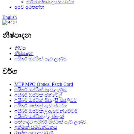
කර්මාන්තශාලා සංචාරය
අපව අමතන්න
English
නිෂ්පාදන
නිවස
නිෂ්පාදන
ෆයිබර් ඔප්ටික් පැච් ලණුව
වර්ග
MTP MPO Optical Patch Cord
ෆයිබර් ඔප්ටික් පැච් ලණුව
ෆයිබර් ඔප්ටික් පිග්ටේල්
ෆයිබර් ඔප්ටික් පීඑල්සී ස්ප්ලිටර්
ෆයිබර් කේබල් ඇඩැප්ටරය
ෆයිබර් ඔප්ටිකල් ඇටෙන්වේටර්
ෆයිබර් ඔප්ටිකල් ලූප්බැක්
සන්නද්ධ ෆයිබර් ඔප්ටික් පැච් ලණුව
ඉක්මන් සම්බන්ධකය
රාක්ක සහ ආවරණ