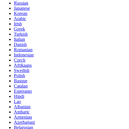
Russian
Japanese
Korean
Arabic
Irish
Greek
Turkish
Italian
Danish
Romanian
Indonesian
Czech
Afrikaans
Swedish
Polish
Basque
Catalan
Esperanto
Hindi
Lao
Albanian
Amharic
Armenian
Azerbaijani
Belarusian