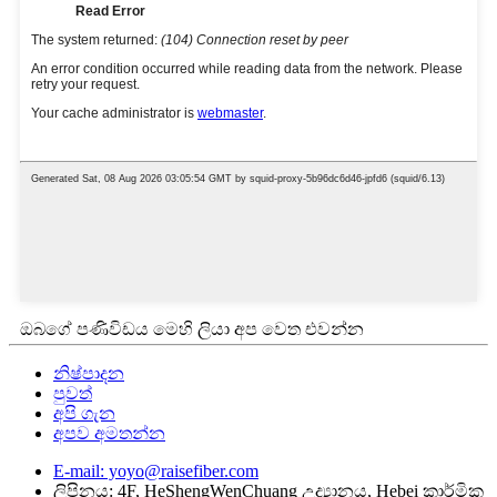
ඔබගේ පණිවිඩය මෙහි ලියා අප වෙත එවන්න
නිෂ්පාදන
පුවත්
අපි ගැන
අපව අමතන්න
E-mail: yoyo@raisefiber.com
ලිපිනය: 4F, ​​HeShengWenChuang උද්‍යානය, Hebei කාර්මික