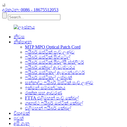
ය
දුරකථන: 0086 - 18675512053
නිවස
නිෂ්පාදන
MTP MPO Optical Patch Cord
ෆයිබර් ඔප්ටික් පැච් ලණුව
ෆයිබර් ඔප්ටික් පිග්ටේල්
ෆයිබර් ඔප්ටික් පීඑල්සී ස්ප්ලිටර්
ෆයිබර් කේබල් ඇඩැප්ටරය
ෆයිබර් ඔප්ටිකල් ඇටෙන්වේටර්
ෆයිබර් ඔප්ටිකල් ලූප්බැක්
සන්නද්ධ ෆයිබර් ඔප්ටික් පැච් ලණුව
ඉක්මන් සම්බන්ධකය
රාක්ක සහ ආවරණ
FTTA එළිමහන් පැච් කේබල්
ගෘහස්ථ ෆයිබර් ඔප්ටික් කේබල්
එළිමහන් ෆයිබර් කේබල්
විසඳුමක්
පුවත්
අපි ගැන