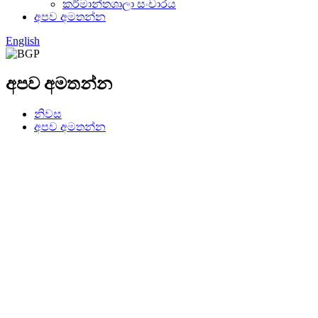
කර්මාන්තශාලා සංචාරය
අපව අමතන්න
English
අපව අමතන්න
නිවස
අපව අමතන්න
දුරකථන
18675512053