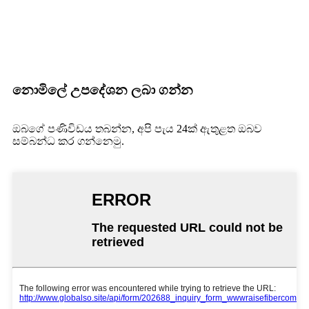
ලිපිනය
4F, HeShengWenChuang උද්‍යානය, Hebei කාර්මික
දිස්ත්‍රික්කය, Dalang නගරය, Dalang South Rd Long Hua
දිස්ත්‍රික්කය, Shenzhen නගරය, PRC
නොමිලේ උපදේශන ලබා ගන්න
ඔබගේ පණිවිඩය තබන්න, අපි පැය 24ක් ඇතුළත ඔබව
සම්බන්ධ කර ගන්නෙමු.