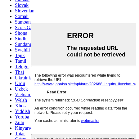
Slovak
Slovenian
Somali
Samoan
Scots Gaelic
Shona
Sindhi
Sundanese
Swahili
Tajik
Tamil
Telugu
Thai
Ukrainian
Urdu
Uzbek
Vietnamese
Welsh
Xhosa
Yiddish
Yoruba
Zulu
Kinyarwanda
Tatar