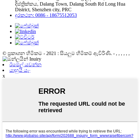
දිස්ත්‍රික්කය, Dalang Town, Dalang South Rd Long Hua
District, Shenzhen city, PRC
දුරකථන: 0086 - 18675512053
© ප්‍රකාශන හිමිකම - 2021 : සියලුම හිමිකම් ඇවිරිණි.
- , , , , , ,
ඊමේල් යවන්න
යාහුයි යැං
x