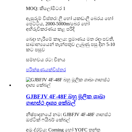
MOQ: කිලෝමීටර 1
ඇසුරුම් විස්තර: ලී හෝ යකඩ-ලී බෙරය හෝ
පෙට්ටිය, 2000-5000m/බෙර හෝ
අභිරුචිකරණය කළ පරිදි
බෙදා හැරීමේ කාලය: ප්‍රමාණය මත රඳා පවතී,
සාමාන්‍යයෙන් තැන්පතුව ලැබුණු පසු දින 5-10
කට පසුව
සම්භවය රට: චීනය
පරීක්ෂණයක්
විස්තර
GJBFJV 4F-48F බහු මූලික ශාඛා
ගෘහස්ථ දෘශ්‍ය කේබල්
නිෂ්පාදනයේ නම: GJBFJV 4F-48F ගෘහස්ථ
ඔප්ටික් ෆයිබර් කේබල්
අමු ද්රව්ය: Corning හෝ YOFC තන්තු