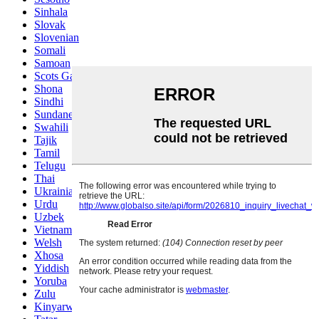
Sinhala
Slovak
Slovenian
Somali
Samoan
Scots Gaelic
Shona
Sindhi
Sundanese
Swahili
Tajik
Tamil
Telugu
Thai
Ukrainian
Urdu
Uzbek
Vietnamese
Welsh
Xhosa
Yiddish
Yoruba
Zulu
Kinyarwanda