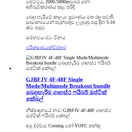
පෙට්ටිය, 2000-5000m/බෙර හෝ
අභිරුචිකරණය කළ පරිදි
බෙදා හැරීමේ කාලය: ප්‍රමාණය මත රඳා පවතී,
සාමාන්‍යයෙන් තැන්පතුව ලැබුණු පසු දින 5-10
කට පසුව
සම්භවය රට: චීනය
පරීක්ෂණයක්
විස්තර
GJBFJV 4F-48F Single
Mode/Multimode Breakout bundle
බෙදාහැරීම ගෘහස්ථ ෆයිබර් ඔප්ටික්
කේබල්
නිෂ්පාදනයේ නම: GJBFJV 4F-48F ගෘහස්ථ
ඔප්ටික් ෆයිබර් කේබල්
අමු ද්රව්ය: Corning හෝ YOFC තන්තු