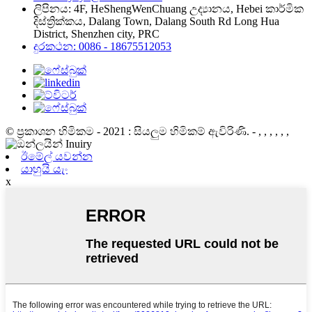
ලිපිනය: 4F, ​​HeShengWenChuang උද්‍යානය, Hebei කාර්මික
දිස්ත්‍රික්කය, Dalang Town, Dalang South Rd Long Hua
District, Shenzhen city, PRC
දුරකථන: 0086 - 18675512053
© ප්‍රකාශන හිමිකම - 2021 : සියලුම හිමිකම් ඇවිරිණි.
- , , , , , ,
ඊමේල් යවන්න
යාහුයි යැං
x