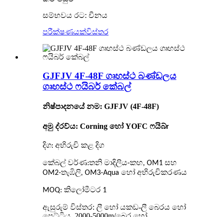
සම්භවය රට: චීනය
පරීක්ෂණයක්
විස්තර
GJFJV 4F-48F ගෘහස්ථ බණ්ඩලය
ගෘහස්ථ ෆයිබර් කේබල්
නිෂ්පාදනයේ නම: GJFJV (4F-48F)
අමු ද්රව්ය: Corning හෝ YOFC ෆයිබ්
r
දිග: අභිරුචි කළ දිග
කේබල් වර්ණ:
තනි මාදිලිය-කහ, OM1 සහ
OM2-තැඹිලි, OM3-Aqua හෝ අභිරුචිකරණය
MOQ: කිලෝමීටර 1
ඇසුරුම් විස්තර:
ලී හෝ යකඩ-ලී බෙරය හෝ
පෙට්ටිය, 2000-5000m/බෙර හෝ