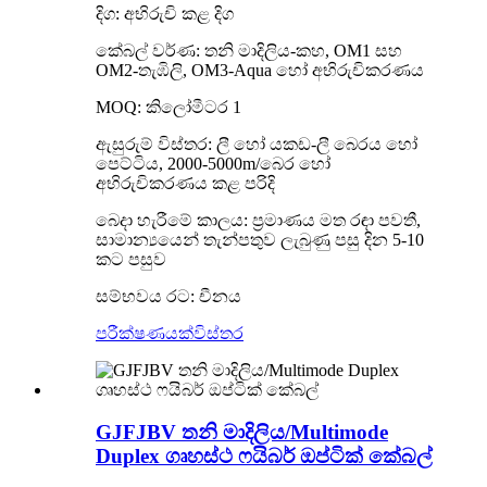
දිග: අභිරුචි කළ දිග
කේබල් වර්ණ: තනි මාදිලිය-කහ, OM1 සහ
OM2-තැඹිලි, OM3-Aqua හෝ අභිරුචිකරණය
MOQ: කිලෝමීටර 1
ඇසුරුම් විස්තර: ලී හෝ යකඩ-ලී බෙරය හෝ
පෙට්ටිය, 2000-5000m/බෙර හෝ
අභිරුචිකරණය කළ පරිදි
බෙදා හැරීමේ කාලය: ප්‍රමාණය මත රඳා පවතී,
සාමාන්‍යයෙන් තැන්පතුව ලැබුණු පසු දින 5-10
කට පසුව
සම්භවය රට: චීනය
පරීක්ෂණයක්
විස්තර
GJFJBV තනි මාදිලිය/Multimode
Duplex ගෘහස්ථ ෆයිබර් ඔප්ටික් කේබල්