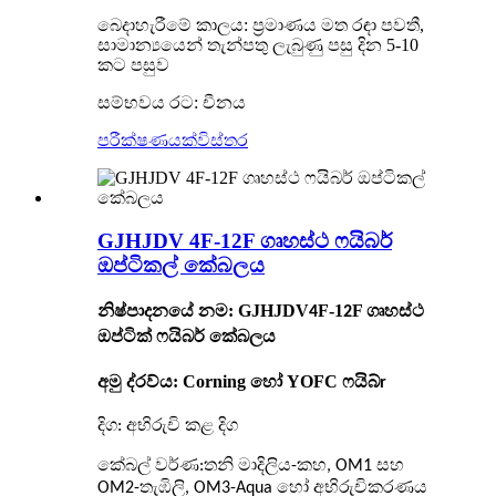
බෙදාහැරීමේ කාලය:
ප්‍රමාණය මත රඳා පවතී,
සාමාන්‍යයෙන් තැන්පතු ලැබුණු පසු දින 5-10
කට පසුව
සම්භවය රට: චීනය
පරීක්ෂණයක්
විස්තර
GJHJDV 4F-12F ගෘහස්ථ ෆයිබර්
ඔප්ටිකල් කේබලය
නිෂ්පාදනයේ නම: GJHJDV
F-1
F ගෘහස්ථ
4
2
ඔප්ටික් ෆයිබර් කේබලය
අමු ද්රව්ය: Corning හෝ YOFC ෆයිබ්
r
දිග: අභිරුචි කළ දිග
කේබල් වර්ණ:
තනි මාදිලිය-කහ, OM1 සහ
OM2-තැඹිලි, OM3-Aqua හෝ අභිරුචිකරණය