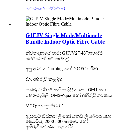
පරීක්ෂණයක්
විස්තර
GJFJV Single Mode/Multimode
Bundle Indoor Optic Fibre Cable
නිෂ්පාදනයේ නම: GJFJV
ගෘහස්ථ
2F-48F
ඔප්ටික් ෆයිබර් කේබල්
අමු ද්රව්ය: Corning හෝ YOFC ෆයිබ්
r
දිග: අභිරුචි කළ දිග
කේබල් වර්ණ:
තනි මාදිලිය-කහ, OM1 සහ
OM2-තැඹිලි, OM3-Aqua හෝ අභිරුචිකරණය
MOQ: කිලෝමීටර 1
ඇසුරුම් විස්තර:
ලී හෝ යකඩ-ලී බෙරය හෝ
පෙට්ටිය, 2000-5000m/බෙර හෝ
අභිරුචිකරණය කළ පරිදි