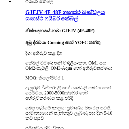
GJFJV 4F-48F ගෘහස්ථ බණ්ඩලය
ගෘහස්ථ ෆයිබර් කේබල්
නිෂ්පාදනයේ නම: GJFJV (4F-48F)
අමු ද්රව්ය: Corning හෝ YOFC තන්තු
දිග: අභිරුචි කළ දිග
කේබල් වර්ණ: තනි මාදිලිය-කහ, OM1 සහ
OM2-තැඹිලි, OM3-Aqua හෝ අභිරුචිකරණය
MOQ: කිලෝමීටර 1
ඇසුරුම් විස්තර: ලී හෝ යකඩ-ලී බෙරය හෝ
පෙට්ටිය, 2000-5000m/බෙර හෝ
අභිරුචිකරණය කළ පරිදි
බෙදා හැරීමේ කාලය: ප්‍රමාණය මත රඳා පවතී,
සාමාන්‍යයෙන් තැන්පතුව ලැබුණු පසු දින 5-10
කට පසුව
සම්භවය රට: චීනය