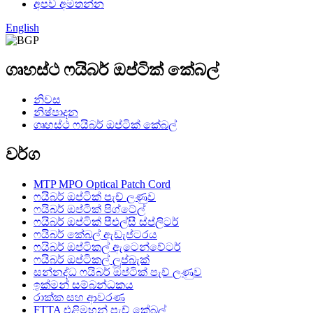
අපව අමතන්න
English
ගෘහස්ථ ෆයිබර් ඔප්ටික් කේබල්
නිවස
නිෂ්පාදන
ගෘහස්ථ ෆයිබර් ඔප්ටික් කේබල්
වර්ග
MTP MPO Optical Patch Cord
ෆයිබර් ඔප්ටික් පැච් ලණුව
ෆයිබර් ඔප්ටික් පිග්ටේල්
ෆයිබර් ඔප්ටික් පීඑල්සී ස්ප්ලිටර්
ෆයිබර් කේබල් ඇඩැප්ටරය
ෆයිබර් ඔප්ටිකල් ඇටෙන්වේටර්
ෆයිබර් ඔප්ටිකල් ලූප්බැක්
සන්නද්ධ ෆයිබර් ඔප්ටික් පැච් ලණුව
ඉක්මන් සම්බන්ධකය
රාක්ක සහ ආවරණ
FTTA එළිමහන් පැච් කේබල්