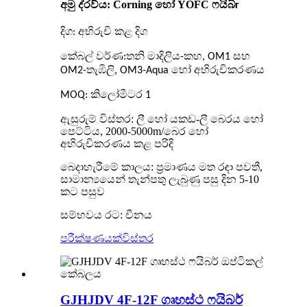
අමු ද්රව්ය: Corning හෝ YOFC ෆයිබ්
r
දිග: අභිරුචි කළ දිග
කේබල් වර්ණ:
තනි මාදිලිය-කහ, OM1 සහ
OM2-තැඹිලි, OM3-Aqua හෝ අභිරුචිකරණය
MOQ: කිලෝමීටර 1
ඇසුරුම් විස්තර:
ලී හෝ යකඩ-ලී බෙරය හෝ
පෙට්ටිය, 2000-5000m/බෙර හෝ
අභිරුචිකරණය කළ පරිදි
බෙදාහැරීමේ කාලය:
ප්‍රමාණය මත රඳා පවතී,
සාමාන්‍යයෙන් තැන්පතු ලැබුණු පසු දින 5-10
කට පසුව
සම්භවය රට: චීනය
පරීක්ෂණයක්
විස්තර
GJHJDV 4F-12F ගෘහස්ථ ෆයිබර්