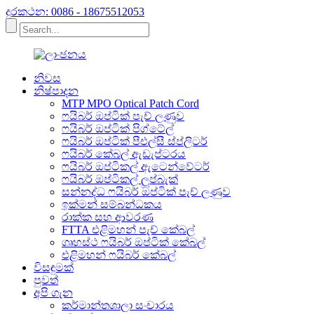
දුරකථන: 0086 - 18675512053
නිවස
නිෂ්පාදන
MTP MPO Optical Patch Cord
ෆයිබර් ඔප්ටික් පැච් ලණුව
ෆයිබර් ඔප්ටික් පිග්ටේල්
ෆයිබර් ඔප්ටික් පීඑල්සී ස්ප්ලිටර්
ෆයිබර් කේබල් ඇඩැප්ටරය
ෆයිබර් ඔප්ටිකල් ඇටෙන්වේටර්
ෆයිබර් ඔප්ටිකල් ලූප්බැක්
සන්නද්ධ ෆයිබර් ඔප්ටික් පැච් ලණුව
ඉක්මන් සම්බන්ධකය
රාක්ක සහ ආවරණ
FTTA එළිමහන් පැච් කේබල්
ගෘහස්ථ ෆයිබර් ඔප්ටික් කේබල්
එළිමහන් ෆයිබර් කේබල්
විසඳුමක්
පුවත්
අපි ගැන
කර්මාන්තශාලා සංචාරය