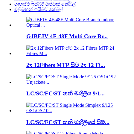
ගෘහස්ථ ෆයිබර් ඔප්ටික් කේබල්
එළිමහන් ෆයිබර් කේබල්
GJBFJV 4F-48F Multi Core Br...
2x 12Fibers MTP සිට 2x 12 Fi...
LC/SC/FC/ST තනි මාදිලිය 9/1...
LC/SC/FC/ST තනි මාදිලියේ සිම්...