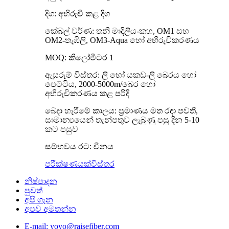
දිග: අභිරුචි කළ දිග
කේබල් වර්ණ: තනි මාදිලිය-කහ, OM1 සහ
OM2-තැඹිලි, OM3-Aqua හෝ අභිරුචිකරණය
MOQ: කිලෝමීටර 1
ඇසුරුම් විස්තර: ලී හෝ යකඩ-ලී බෙරය හෝ
පෙට්ටිය, 2000-5000m/බෙර හෝ
අභිරුචිකරණය කළ පරිදි
බෙදා හැරීමේ කාලය: ප්‍රමාණය මත රඳා පවතී,
සාමාන්‍යයෙන් තැන්පතුව ලැබුණු පසු දින 5-10
කට පසුව
සම්භවය රට: චීනය
පරීක්ෂණයක්
විස්තර
නිෂ්පාදන
පුවත්
අපි ගැන
අපව අමතන්න
E-mail: yoyo@raisefiber.com