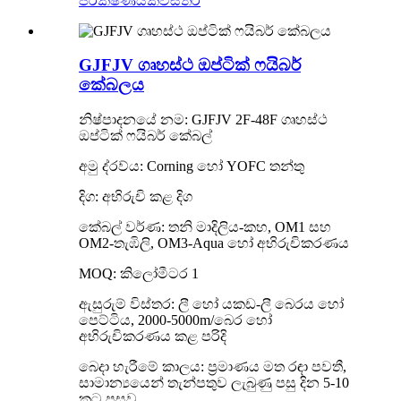
පරීක්ෂණයක්
විස්තර
GJFJV ගෘහස්ථ ඔප්ටික් ෆයිබර්
කේබලය
නිෂ්පාදනයේ නම: GJFJV 2F-48F ගෘහස්ථ
ඔප්ටික් ෆයිබර් කේබල්
අමු ද්රව්ය: Corning හෝ YOFC තන්තු
දිග: අභිරුචි කළ දිග
කේබල් වර්ණ: තනි මාදිලිය-කහ, OM1 සහ
OM2-තැඹිලි, OM3-Aqua හෝ අභිරුචිකරණය
MOQ: කිලෝමීටර 1
ඇසුරුම් විස්තර: ලී හෝ යකඩ-ලී බෙරය හෝ
පෙට්ටිය, 2000-5000m/බෙර හෝ
අභිරුචිකරණය කළ පරිදි
බෙදා හැරීමේ කාලය: ප්‍රමාණය මත රඳා පවතී,
සාමාන්‍යයෙන් තැන්පතුව ලැබුණු පසු දින 5-10
කට පසුව