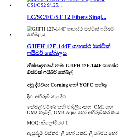
LC/SC/FC/ST 12 Fibers Singl...
GJIFH 12F-144F ගෘහස්ථ ඔප්ටික්
ෆයිබර් කේබලය
නිෂ්පාදනයේ නම: GJIFH 12F-144F ගෘහස්ථ
ඔප්ටික් ෆයිබර් කේබල්
අමු ද්රව්ය: Corning හෝ YOFC තන්තු
දිග: අභිරුචි කළ දිග
කේබල් වර්ණ: තනි මාදිලිය-කහ, OM1 සහ
OM2-තැඹිලි, OM3-Aqua හෝ අභිරුචිකරණය
MOQ: කිලෝමීටර 1
ඇසුරුම් විස්තර: ලී හෝ යකඩ-ලී බෙරය හෝ