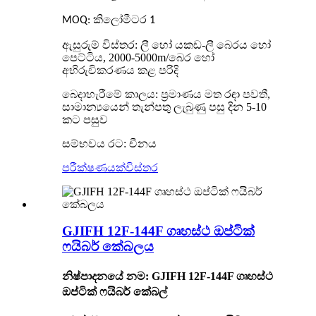
MOQ: කිලෝමීටර 1
ඇසුරුම් විස්තර:
ලී හෝ යකඩ-ලී බෙරය හෝ
පෙට්ටිය, 2000-5000m/බෙර හෝ
අභිරුචිකරණය කළ පරිදි
බෙදාහැරීමේ කාලය:
ප්‍රමාණය මත රඳා පවතී,
සාමාන්‍යයෙන් තැන්පතු ලැබුණු පසු දින 5-10
කට පසුව
සම්භවය රට: චීනය
පරීක්ෂණයක්
විස්තර
GJIFH 12F-144F ගෘහස්ථ ඔප්ටික්
ෆයිබර් කේබලය
නිෂ්පාදනයේ නම: GJIFH 12F-144F ගෘහස්ථ
ඔප්ටික් ෆයිබර් කේබල්